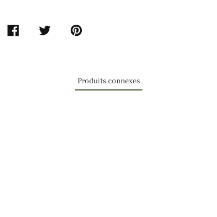
PARTAGER
TWEETER
ÉPINGLER
SUR
SUR
SUR
FACEBOOK
TWITTER
PINTEREST
Produits connexes