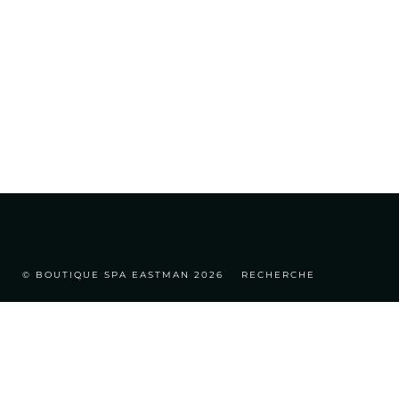
© BOUTIQUE SPA EASTMAN 2026
RECHERCHE
MON COMPTE
POLITIQUE DE REMBOURSEMENT
TERMES ET CONDITIONS
SÉCURITÉ ET CONFIDENTIALITÉ
ABONNEMENT