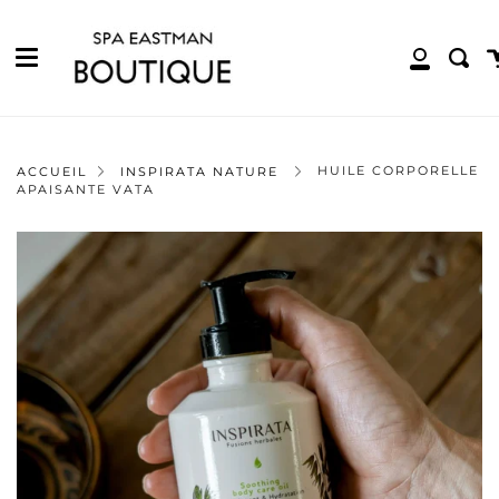
Menu
Passer
au
contenu
P
Rech
Mon
de
compte
la
page
HUILE CORPORELLE
ACCUEIL
INSPIRATA NATURE
APAISANTE VATA