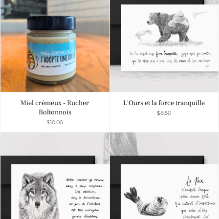
Miel crémeux - Rucher
L'Ours et la force tranquille
Boltonnois
$8.50
$10.00