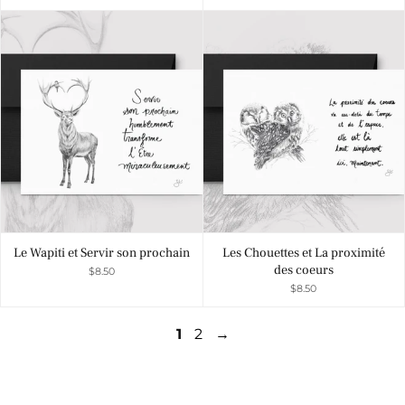
Le Wapiti et Servir son prochain
Les Chouettes et La proximité
des coeurs
$8.50
$8.50
1
2
→