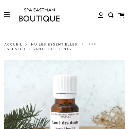
Menu
Passer
Pro
au
contenu
Pan
Recher
Mon
de
compte
la
page
HUILE
ACCUEIL
HUILES ESSENTIELLES
ESSENTIELLE SANTÉ DES DENTS