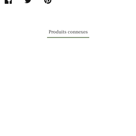
PARTAGER
TWEETER
ÉPINGLER
SUR
SUR
SUR
FACEBOOK
TWITTER
PINTEREST
Produits connexes