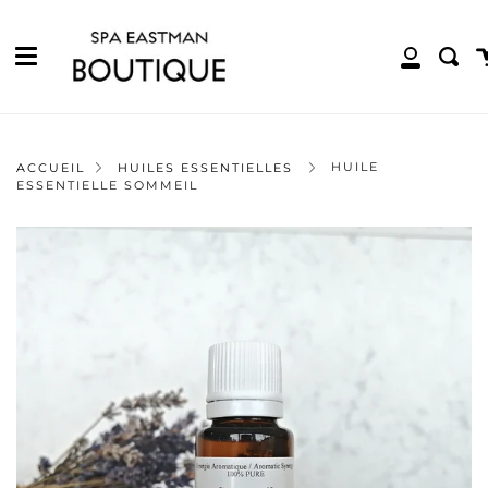
Menu
Passer
au
contenu
P
Rech
Mon
de
compte
la
page
HUILE
ACCUEIL
HUILES ESSENTIELLES
ESSENTIELLE SOMMEIL