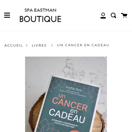
Menu
Passer
Pro
au
contenu
Pan
Recher
Mon
de
compte
la
page
UN CANCER EN CADEAU
ACCUEIL
LIVRES