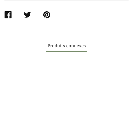
PARTAGER
TWEETER
ÉPINGLER
SUR
SUR
SUR
FACEBOOK
TWITTER
PINTEREST
Produits connexes